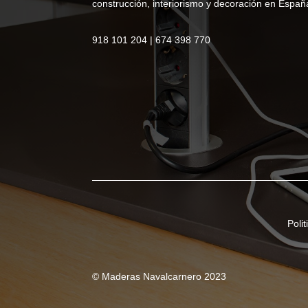
construcción, interiorismo y decoración en Españ
918 101 204 | 674 398 770
Poli
© Maderas Navalcarnero 2023