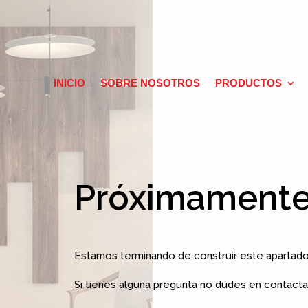
Inicio
Sobre Nosotros
Productos
INICIO
SOBRE NOSOTROS
PRODUCTOS
Próximament
Estamos terminando de construir este apartado
Si tienes alguna pregunta no dudes en contacta